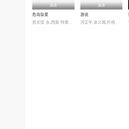
高清
高清
危岛坠爱
游说
思文佳·永,西奥·特里布斯,安婕·特拉乌,托马斯·克莱舒曼,维克多·梅特莱
河正宇,金义城,朴炳垠,朴海秀,姜末