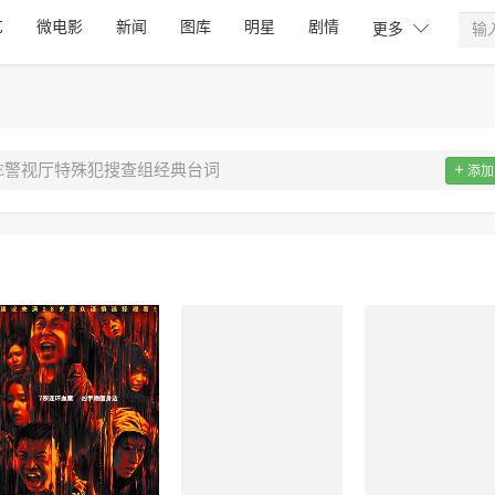
艺
微电影
新闻
图库
明星
剧情

更多
GE警视厅特殊犯搜查组经典台词

添加