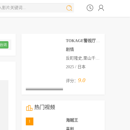



TOKAGE警视厅特殊犯搜查组
台词
剧情
反町隆史,栗山千明,龙星凉,吹越满,椎名桔
2025 / 日本
9.0
评分：

热门视频
海贼王
1
喜剧