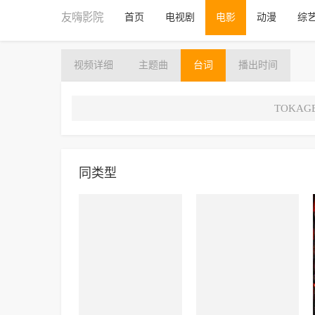
友嗨影院
首页
电视剧
电影
动漫
综
视频
详细
主题曲
台词
播出
时间
TOKA
同类型