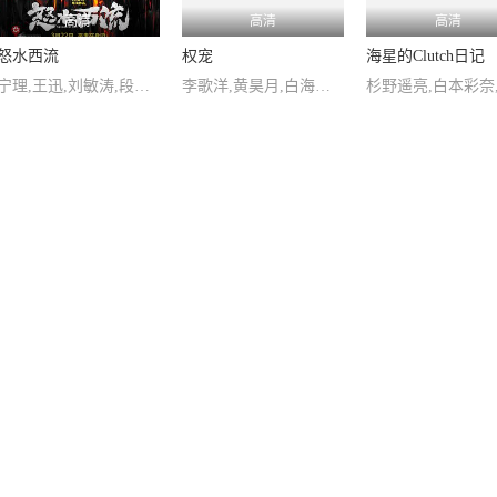
高清
高清
高清
怒水西流
权宠
海星的Clutch日记
宁理,王迅,刘敏涛,段博文,李春嫒,吕晓霖,陈都灵,马书良,匡牧野,何沄伟
李歌洋,黄昊月,白海涛,张媛钰,郑