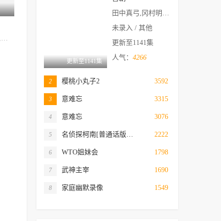
高清
高清
田中真弓,冈村明美,中井和哉,山口胜平,平田广
劫车王
谋杀干预组3
谋杀干预组
未录入 / 其他
杉野遥亮,白本彩奈,生田斗真,安田显,小池荣
弗兰克·盖思堂彼得,佐伊·马奇尔,Bosh
纳尼,卡尔迪,斯里尼迪·谢蒂,阿迪维·赛什,拉奥·拉梅
更新至1141集
人气：
4266
更新至1141集
樱桃小丸子2
3592
2
意难忘
3315
3
意难忘
3076
4
名侦探柯南[普通话版…
2222
5
WTO姐妹会
1798
6
武神主宰
1690
7
家庭幽默录像
1549
8